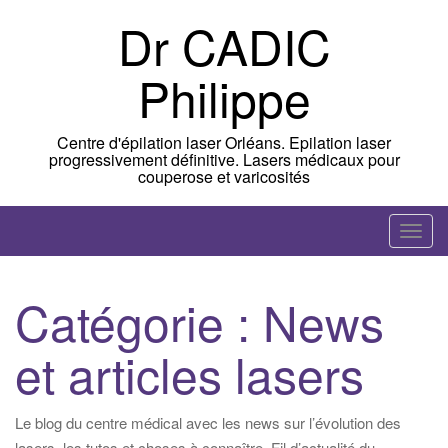
Skip
Dr CADIC
to
content
Philippe
Centre d'épilation laser Orléans. Epilation laser
progressivement définitive. Lasers médicaux pour
couperose et varicosités
T
o
g
Catégorie :
News
g
l
et articles lasers
e
n
a
Le blog du centre médical avec les news sur l’évolution des
v
lasers, les tutos et choses à connaître. Fil d’actualité du