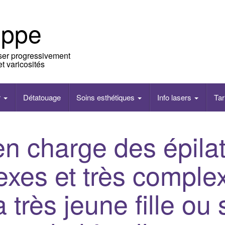
ippe
aser progressivement
t varicosités
r
Détatouage
Soins esthétiques
Info lasers
Tar
en charge des épila
xes et très comple
 très jeune fille ou 