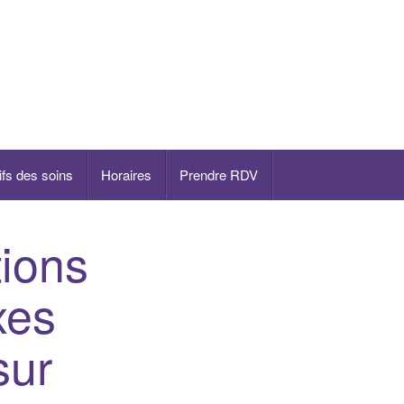
ifs des soins
Horaires
Prendre RDV
tions
xes
sur