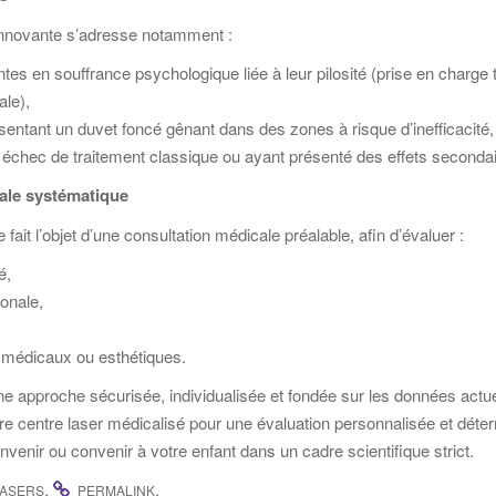
innovante s’adresse notamment :
tes en souffrance psychologique liée à leur pilosité (prise en charge
ale),
ntant un duvet foncé gênant dans des zones à risque d’inefficacité,
 échec de traitement classique ou ayant présenté des effets secondai
ale systématique
ait l’objet d’une consultation médicale préalable, afin d’évaluer :
é,
onale,
 médicaux ou esthétiques.
ne approche sécurisée, individualisée et fondée sur les données actue
e centre laser médicalisé pour une évaluation personnalisée et déter
venir ou convenir à votre enfant dans un cadre scientifique strict.
.
.
LASERS
PERMALINK