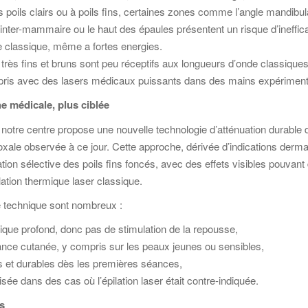
oils clairs ou à poils fins, certaines zones comme l’angle mandibula
 inter-mammaire ou le haut des épaules présentent un risque d’ineffic
re classique, même a fortes energies.
 très fins et bruns sont peu réceptifs aux longueurs d’onde classiques
ompris avec des lasers médicaux puissants dans des mains expérimen
e médicale, plus ciblée
notre centre propose une nouvelle technologie d’atténuation durable 
xale observée à ce jour. Cette approche, dérivée d’indications derma
on sélective des poils fins foncés, avec des effets visibles pouvant 
lation thermique laser classique.
 technique sont nombreux :
ique profond, donc pas de stimulation de la repousse,
ance cutanée, y compris sur les peaux jeunes ou sensibles,
es et durables dès les premières séances,
isée dans des cas où l’épilation laser était contre-indiquée.
es