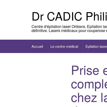
Skip
to
Dr CADIC Phil
content
Centre d'épilation laser Orléans. Epilation l
définitive. Lasers médicaux pour couperose e
Accueil
Le centre médical
Epilation lase
Prise 
comple
chez la