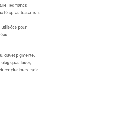
ire, les flancs
acité après traitement
 utilisées pour
tées.
du duvet pigmenté,
tologiques laser,
durer plusieurs mois,