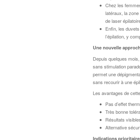
Chez les femmes p
latéraux, la zone
de laser épilatoi
Enfin, les duvets
l’épilation, y c
Une nouvelle approch
Depuis quelques mois, 
sans stimulation parado
permet une dépigmentati
sans recourir à une épi
Les avantages de cette
Pas d’effet therm
Très bonne tolér
Résultats visibl
Alternative sécur
Indications prioritair