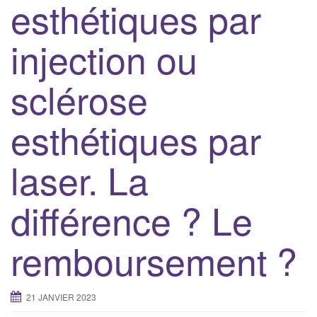
esthétiques par
i
g
injection ou
a
t
sclérose
i
o
n
esthétiques par
laser. La
différence ? Le
remboursement ?
21 JANVIER 2023