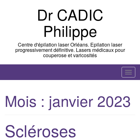
Skip
Dr CADIC
to
content
Philippe
Centre d'épilation laser Orléans. Epilation laser
progressivement définitive. Lasers médicaux pour
couperose et varicosités
T
o
g
Mois :
janvier 2023
g
l
e
n
Scléroses
a
v