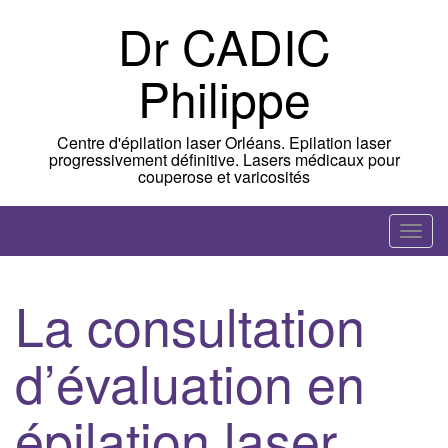
Skip
Dr CADIC
to
content
Philippe
Centre d'épilation laser Orléans. Epilation laser
progressivement définitive. Lasers médicaux pour
couperose et varicosités
T
o
g
La consultation
g
l
d’évaluation en
e
n
a
épilation laser
v