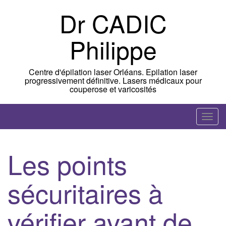
Skip
Dr CADIC
to
content
Philippe
Centre d'épilation laser Orléans. Epilation laser
progressivement définitive. Lasers médicaux pour
couperose et varicosités
T
o
g
Les points
g
l
sécuritaires à
e
n
a
vérifier avant de
v