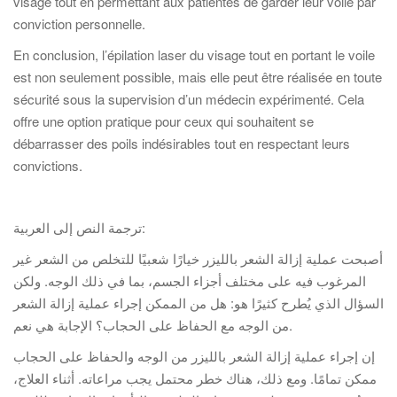
visage tout en permettant aux patientes de garder leur voile par
conviction personnelle.
En conclusion, l’épilation laser du visage tout en portant le voile
est non seulement possible, mais elle peut être réalisée en toute
sécurité sous la supervision d’un médecin expérimenté. Cela
offre une option pratique pour ceux qui souhaitent se
débarrasser des poils indésirables tout en respectant leurs
convictions.
ترجمة النص إلى العربية:
أصبحت عملية إزالة الشعر بالليزر خيارًا شعبيًا للتخلص من الشعر غير
المرغوب فيه على مختلف أجزاء الجسم، بما في ذلك الوجه. ولكن
السؤال الذي يُطرح كثيرًا هو: هل من الممكن إجراء عملية إزالة الشعر
من الوجه مع الحفاظ على الحجاب؟ الإجابة هي نعم.
إن إجراء عملية إزالة الشعر بالليزر من الوجه والحفاظ على الحجاب
ممكن تمامًا. ومع ذلك، هناك خطر محتمل يجب مراعاته. أثناء العلاج،