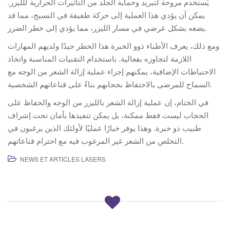
يُستخدم مروحة لتبريد وحماية الجلد من التأثيرات الحرارية للليزر.
يمكن أن يؤدي هذا العملية إلى حركة طفيفة في النسيج، مما قد
يضعه بشكل عرضي في مسار الليزر، مما يؤدي إلى خطر الضرر.
ومع ذلك، يعرف الأطباء ذوو الخبرة هذا الخطر جيدًا ولديهم المهارات
اللازمة لتجاوزه بفعالية. باستخدام التقنيات المناسبة واتخاذ
الاحتياطات الإضافية، يمكنهم إجراء عملية إزالة الشعر من الوجه مع
السماح للمرضى بالاحتفاظ بحجابهم بناءً على قناعاتهم الشخصية.
في الختام، إن عملية إزالة الشعر بالليزر من الوجه والحفاظ على
الحجاب ليست فقط ممكنة، بل يمكن تنفيذها بأمان تحت إشراف
طبيب ذو خبرة. وهذا يوفر خيارًا عمليًا لأولئك الذين يرغبون في
التخلص من الشعر غير المرغوب فيه مع احترام قناعاتهم.
NEWS ET ARTICLES LASERS