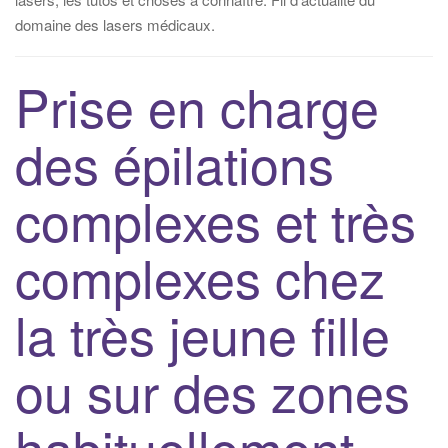
i
domaine des lasers médicaux.
g
a
Prise en charge
t
i
des épilations
o
n
complexes et très
complexes chez
la très jeune fille
ou sur des zones
habituellement