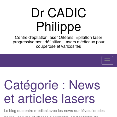
Skip
Dr CADIC
to
content
Philippe
Centre d'épilation laser Orléans. Epilation laser
progressivement définitive. Lasers médicaux pour
couperose et varicosités
T
o
g
Catégorie :
News
g
l
et articles lasers
e
n
a
Le blog du centre médical avec les news sur l’évolution des
v
lasers, les tutos et choses à connaître. Fil d’actualité du