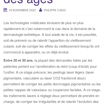
i
g
19 NOVEMBRE 2022
PHILIPPE CADIC
a
t
Les technologies médicales évoluent de plus en plus
i
rapidement et c’est notamment le cas dans le domaine de la
o
dermatologie esthétique. A tout stade de la vie, il est possible,
n
soit de prévenir ou de ralentir l’apparition du vieillissement
cutané, soit de corriger les effets du vieillissement lorsqu’ils ont
commencé à apparaitre, ou on déjà évolué .
Entre 20 et 30 ans
, la plupart des demandes faites par les
patientes portent sur l’amélioration du teint (coup d’éclat) pour
l’unifier. A ce stage précoce, les peelings laser légers (laser
pigmentaire, vasculaire ou laser CO2 fractionné doux)
permettent de corriger les petits dommages pigmentaires ou les
petites nappes de vaisseaux ou couperose faciales. A ce stage,
les traitements lasers à réglage doux permettant de prendre en
charge, de corriger les irrégularités et de ralentir l’évolution des