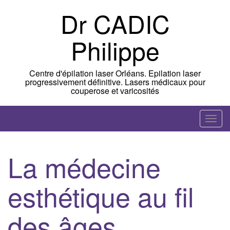
Skip
Dr CADIC
to
content
Philippe
Centre d'épilation laser Orléans. Epilation laser
progressivement définitive. Lasers médicaux pour
couperose et varicosités
T
o
g
La médecine
g
l
esthétique au fil
e
n
a
des âges
v