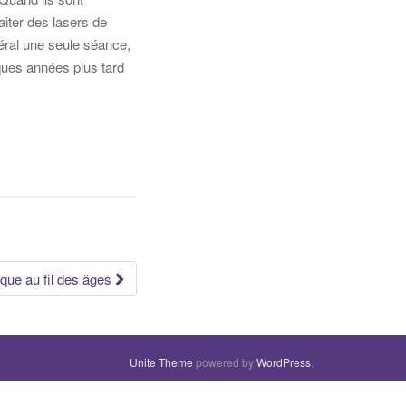
iter des lasers de
néral une seule séance,
ques années plus tard
que au fil des âges
Unite Theme
powered by
WordPress
.