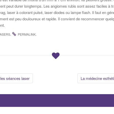
ent peut durer longtemps. Les angiomes rubis sont assez faciles à tra
 yag, laser à colorant pulsé, laser diodes ou lampe flash. Il faut en gé
tement est peu douloureux et rapide. Il convient de recommencer quel
ent.
.
.
LASERS
PERMALINK
tion
les séances laser
La médecine esthéti
s