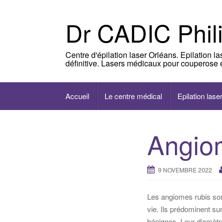
Skip
to
Dr CADIC Phil
content
Centre d'épilation laser Orléans. Epilation l
définitive. Lasers médicaux pour couperose e
Accueil
Le centre médical
Epilation lase
Angiom
9 NOVEMBRE 2022
Les angiomes rubis sont
vie. Ils prédominent su
bénignes. Leur diamètr