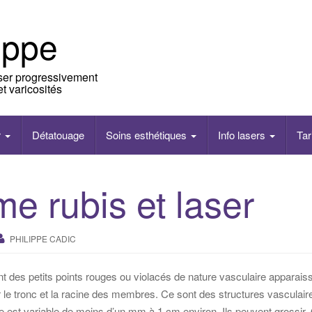
ippe
aser progressivement
t varicosités
r
Détatouage
Soins esthétiques
Info lasers
Tar
e rubis et laser
PHILIPPE CADIC
 des petits points rouges ou violacés de nature vasculaire apparaissa
r le tronc et la racine des membres. Ce sont des structures vasculai
e est variable de moins d’un mm à 1 cm environ. Ils peuvent grossir. 