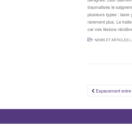
traumatisés le saignem
plusieurs types : laser
rarement plus. Le trai
car ces lésions récidiv
NEWS ET ARTICLES 
Naviga
Espacement entre 
des
article